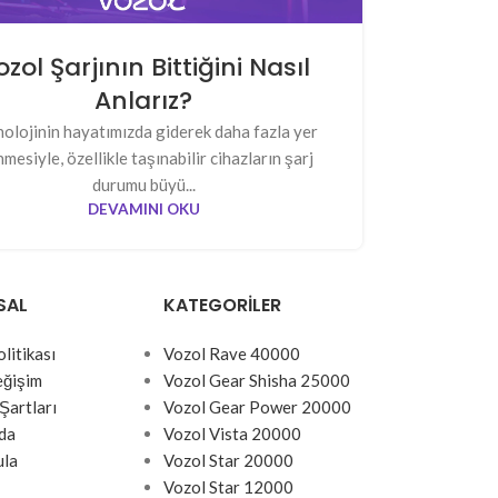
zol Şarjının Bittiğini Nasıl
Anlarız?
olojinin hayatımızda giderek daha fazla yer
nmesiyle, özellikle taşınabilir cihazların şarj
durumu büyü...
DEVAMINI OKU
SAL
KATEGORILER
olitikası
Vozol Rave 40000
eğişim
Vozol Gear Shisha 25000
Şartları
Vozol Gear Power 20000
da
Vozol Vista 20000
ula
Vozol Star 20000
Vozol Star 12000