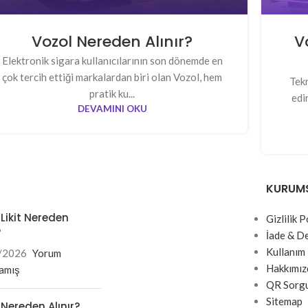
Vozol Nereden Alınır?
Vo
Elektronik sigara kullanıcılarının son dönemde en
çok tercih ettiği markalardan biri olan Vozol, hem
Tekn
pratik ku...
edi
DEVAMINI OKU
KURUM
 Likit Nereden
Gizlilik P
?
İade & D
Kullanım 
/2026
Yorum
Hakkımız
amış
QR Sorg
Sitemap
 Nereden Alınır?