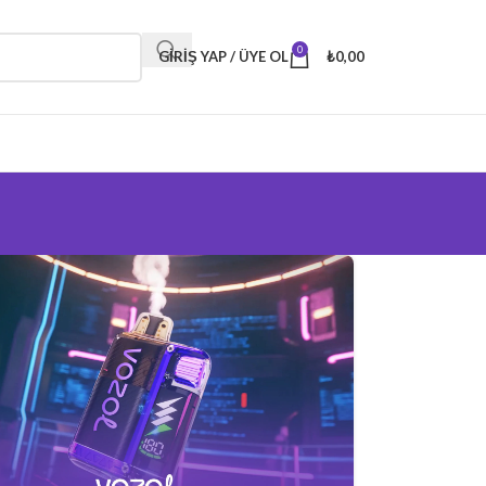
0
GIRIŞ YAP / ÜYE OL
₺
0,00