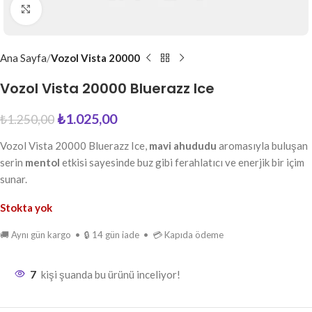
Büyütmek için tıkla
Ana Sayfa
Vozol Vista 20000
Vozol Vista 20000 Bluerazz Ice
₺
1.025,00
₺
1.250,00
Vozol Vista 20000 Bluerazz Ice,
mavi ahududu
aromasıyla buluşan
serin
mentol
etkisi sayesinde buz gibi ferahlatıcı ve enerjik bir içim
sunar.
Stokta yok
🚚 Aynı gün kargo • 🔒 14 gün iade • 💳 Kapıda ödeme
7
kişi şuanda bu ürünü inceliyor!