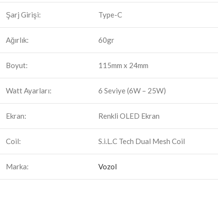
Şarj Girişi:
Type-C
Ağırlık:
60gr
Boyut:
115mm x 24mm
Watt Ayarları:
6 Seviye (6W – 25W)
Ekran:
Renkli OLED Ekran
Coil:
S.i.L.C Tech Dual Mesh Coil
Marka:
Vozol