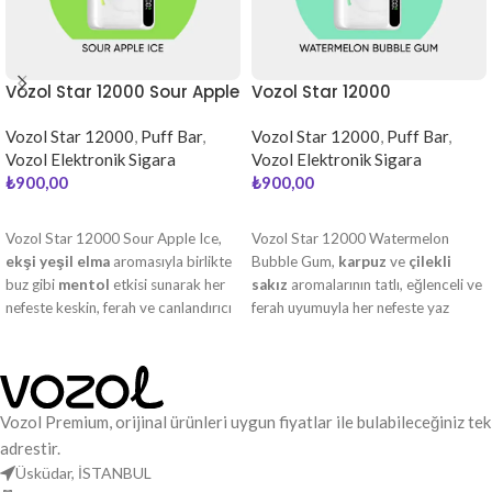
Vozol Star 12000 Sour Apple
Vozol Star 12000
Ice
Watermelon Bubble Gum
Vozol Star 12000
,
Puff Bar
,
Vozol Star 12000
,
Puff Bar
,
Vozol Elektronik Sigara
Vozol Elektronik Sigara
₺
900,00
₺
900,00
DEVAMINI OKU
DEVAMINI OKU
Vozol Star 12000 Sour Apple Ice,
Vozol Star 12000 Watermelon
ekşi yeşil elma
aromasıyla birlikte
Bubble Gum,
karpuz
ve
çilekli
buz gibi
mentol
etkisi sunarak her
sakız
aromalarının tatlı, eğlenceli ve
nefeste keskin, ferah ve canlandırıcı
ferah uyumuyla her nefeste yaz
bir içim deneyimi yaşatır.
neşesi ve hafif bir nostalji sunar.
Vozol Premium, orijinal ürünleri uygun fiyatlar ile bulabileceğiniz tek
adrestir.
Üsküdar, İSTANBUL