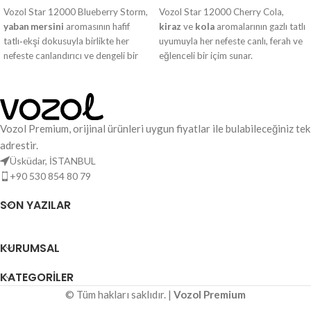
Vozol Star 12000 Blueberry Storm,
Vozol Star 12000 Cherry Cola,
yaban mersini
aromasının hafif
kiraz
ve
kola
aromalarının gazlı tatlı
tatlı‑ekşi dokusuyla birlikte her
uyumuyla her nefeste canlı, ferah ve
nefeste canlandırıcı ve dengeli bir
eğlenceli bir içim sunar.
içim sunar.
Vozol Premium, orijinal ürünleri uygun fiyatlar ile bulabileceğiniz tek
adrestir.
Üsküdar, İSTANBUL
+90 530 854 80 79
SON YAZILAR
KURUMSAL
KATEGORILER
© Tüm hakları saklıdır. |
Vozol Premium