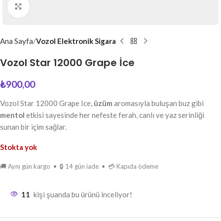
Büyütmek için tıkla
Ana Sayfa
Vozol Elektronik Sigara
Vozol Star 12000 Grape İce
₺
900,00
Vozol Star 12000 Grape Ice,
üzüm
aromasıyla buluşan buz gibi
mentol
etkisi sayesinde her nefeste ferah, canlı ve yaz serinliği
sunan bir içim sağlar.
Stokta yok
🚚 Aynı gün kargo • 🔒 14 gün iade • 💳 Kapıda ödeme
11
kişi şuanda bu ürünü inceliyor!