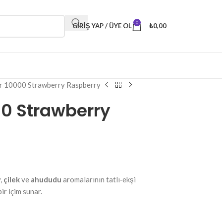
0
GIRIŞ YAP / ÜYE OL
₺
0,00
r 10000 Strawberry Raspberry
00 Strawberry
,
çilek
ve
ahududu
aromalarının tatlı‑ekşi
r içim sunar.