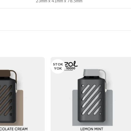
23mm x 41mm x 78.5mm
STOK
YOK