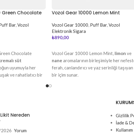
0 Green Chocolate
Vozol Gear 10000 Lemon Mint
Puff Bar
,
Vozol
Vozol Gear 10000
,
Puff Bar
,
Vozol
Elektronik Sigara
₺
890,00
DEVAMINI OKU
Green Chocolate
Vozol Gear 10000 Lemon Mint,
limon
ve
kremalı süt
nane
aromalarının birleşimiyle her nefest
yoğun uyumuyla her
ferah, canlandırıcı ve yaz serinliği taşıyan
şak ve rahatlatıcı bir
bir içim sunar.
KURUM
 Likit Nereden
Gizlilik P
?
İade & D
Kullanım 
/2026
Yorum