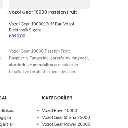
Vozol Gear 10000 Passion Fruit
Vozol Gear 100
Raspberry Tangerine
Vozol Gear 10000
,
Puff Bar
,
Vozol
Vozol Gear 100
Elektronik Sigara
Elektronik Sigar
₺
890,00
₺
890,00
DEVAMINI OKU
DEVAMINI OKU
Vozol Gear 10000 Passion Fruit
Vozol Gear 1000
e
Raspberry Tangerine,
çarkıfelek meyvesi
,
yeşil elma
aromas
ahududu
ve
mandalina
aromalarının
buzlu
mentol
etk
tropikal ve ferahlatıcı uyumuyla her
keskin, canlandırı
nefeste enerji dolu ve meyvemsi bir içim
deneyimi yaratır.
sunar.
SAL
KATEGORILER
olitikası
Vozol Rave 40000
eğişim
Vozol Gear Shisha 25000
Şartları
Vozol Gear Power 20000