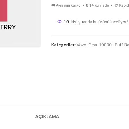
🚚 Aynı gün kargo • 🔒 14 gün iade • 💳 Kap
10
kişi şuanda bu ürünü inceliyor!
Kategoriler:
Vozol Gear 10000
,
Puff Ba
AÇIKLAMA