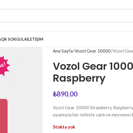
A
QR SORGULA
İLETIŞIM
Ana Sayfa
Vozol Gear 10000
Vozol Gea
Vozol Gear 100
Raspberry
₺
890,00
Vozol Gear 10000 Strawberry Raspberry
uyumuyla her nefeste canlı ve meyvemsi bi
Stokta yok