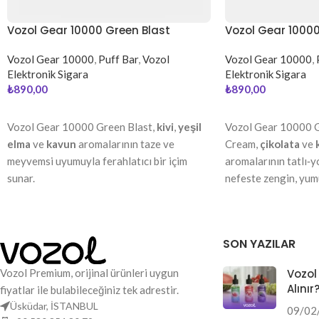
Vozol Gear 10000 Green Blast
Vozol Gear 1000
Cream
Vozol Gear 10000
,
Puff Bar
,
Vozol
Vozol Gear 10000
,
Elektronik Sigara
Elektronik Sigara
₺
890,00
₺
890,00
DEVAMINI OKU
DEVAMINI OKU
Vozol Gear 10000 Green Blast,
kivi
,
yeşil
Vozol Gear 10000 
elma
ve
kavun
aromalarının taze ve
Cream,
çikolata
ve
meyvemsi uyumuyla ferahlatıcı bir içim
aromalarının tatlı‑
sunar.
nefeste zengin, yumu
lezzet sunar.
SON YAZILAR
Vozol Premium, orijinal ürünleri uygun
Vozol
Alınır
fiyatlar ile bulabileceğiniz tek adrestir.
Üsküdar, İSTANBUL
09/02