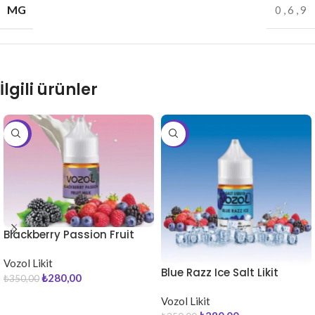
MG
0
,
6
,
9
İlgili ürünler
-20%
-20%
Blackberry Passion Fruit
Milk Salt Likit
Vozol Likit
Blue Razz Ice Salt Likit
₺
280,00
₺
350,00
Vozol Likit
SEPETE EKLE