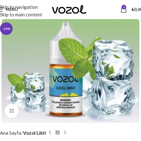
Skip to navigation
0
MENÜ
₺
0,0
Skip to main content
-20%
Büyütmek için tıkla
Ana Sayfa
Vozol Likit