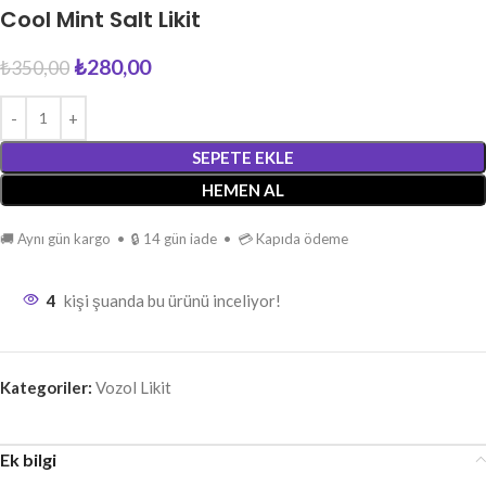
Cool Mint Salt Likit
₺
280,00
₺
350,00
SEPETE EKLE
HEMEN AL
🚚 Aynı gün kargo • 🔒 14 gün iade • 💳 Kapıda ödeme
4
kişi şuanda bu ürünü inceliyor!
Kategoriler:
Vozol Likit
Ek bilgi