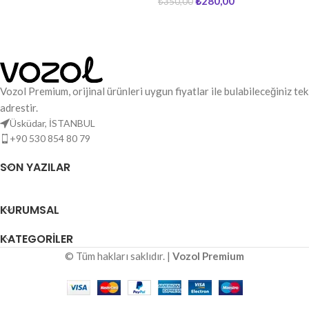
₺
280,00
₺
350,00
SEPETE EKLE
Vozol Premium, orijinal ürünleri uygun fiyatlar ile bulabileceğiniz tek
adrestir.
Üsküdar, İSTANBUL
+90 530 854 80 79
SON YAZILAR
KURUMSAL
KATEGORILER
© Tüm hakları saklıdır. |
Vozol Premium