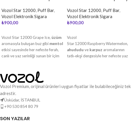
Watermelon
Vozol Star 12000
,
Puff Bar
,
Vozol Star 12000
,
Puff Bar
,
Vozol Elektronik Sigara
Vozol Elektronik Sigara
₺
900,00
₺
900,00
DEVAMINI OKU
DEVAMINI OKU
Vozol Star 12000 Grape Ice,
üzüm
Vozol
aromasıyla buluşan buz gibi
mentol
Star 12000 Raspberry Watermelon,
etkisi sayesinde her nefeste ferah,
ahududu
ve
karpuz
aromalarının
canlı ve yaz serinliği sunan bir içim
tatlı‑ekşi dengesiyle her nefeste yaz
sağlar.
serinliği ve canlılık sunan ferah bir
içim sağlar.
Vozol Premium, orijinal ürünleri uygun fiyatlar ile bulabileceğiniz tek
adrestir.
Üsküdar, İSTANBUL
+90 530 854 80 79
SON YAZILAR