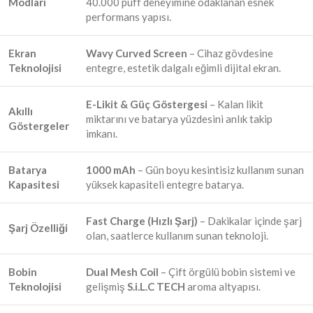
Modları
40.000 puff deneyimine odaklanan esnek
performans yapısı.
Ekran
Wavy Curved Screen
– Cihaz gövdesine
Teknolojisi
entegre, estetik dalgalı eğimli dijital ekran.
E-Likit & Güç Göstergesi
– Kalan likit
Akıllı
miktarını ve batarya yüzdesini anlık takip
Göstergeler
imkanı.
Batarya
1000 mAh
– Gün boyu kesintisiz kullanım sunan
Kapasitesi
yüksek kapasiteli entegre batarya.
Fast Charge (Hızlı Şarj)
– Dakikalar içinde şarj
Şarj Özelliği
olan, saatlerce kullanım sunan teknoloji.
Bobin
Dual Mesh Coil
– Çift örgülü bobin sistemi ve
Teknolojisi
gelişmiş
S.i.L.C TECH
aroma altyapısı.