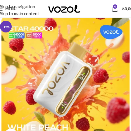
Skip to navigation
0
MENÜ
₺
0,0
Skip to main content
-19%