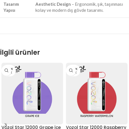
Tasarım
Aesthetic Design
– Ergonomik, şık, taşınması
Yapısı
kolay ve modern dış gövde tasarımı.
İlgili ürünler
STOK
STOK
YOK
YOK
Vozol Star 12000 Grape İce
Vozol Star 12000 Raspberry