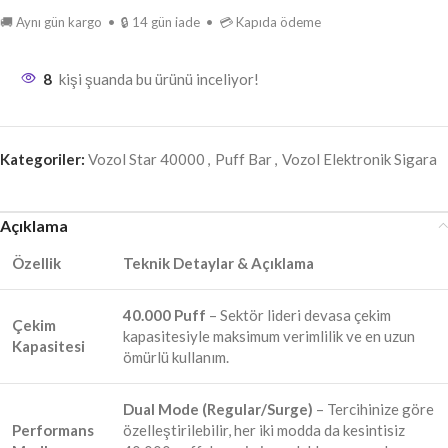
🚚 Aynı gün kargo • 🔒 14 gün iade • 💳 Kapıda ödeme
8
kişi şuanda bu ürünü inceliyor!
Kategoriler:
Vozol Star 40000
,
Puff Bar
,
Vozol Elektronik Sigara
Açıklama
Özellik
Teknik Detaylar & Açıklama
40.000 Puff
– Sektör lideri devasa çekim
Çekim
kapasitesiyle maksimum verimlilik ve en uzun
Kapasitesi
ömürlü kullanım.
Dual Mode (Regular/Surge)
– Tercihinize göre
Performans
özelleştirilebilir, her iki modda da kesintisiz