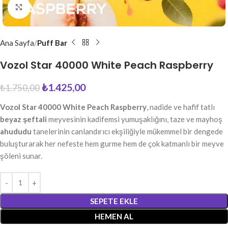
Büyütmek için tıkla
Ana Sayfa
Puff Bar
Vozol Star 40000 White Peach Raspberry
₺
1.425,00
₺
1.750,00
Vozol Star 40000 White Peach Raspberry
, nadide ve hafif tatlı
beyaz şeftali
meyvesinin kadifemsi yumuşaklığını, taze ve mayhoş
ahududu
tanelerinin canlandırıcı ekşiliğiyle mükemmel bir dengede
buluşturarak her nefeste hem gurme hem de çok katmanlı bir meyve
şöleni sunar.
SEPETE EKLE
HEMEN AL