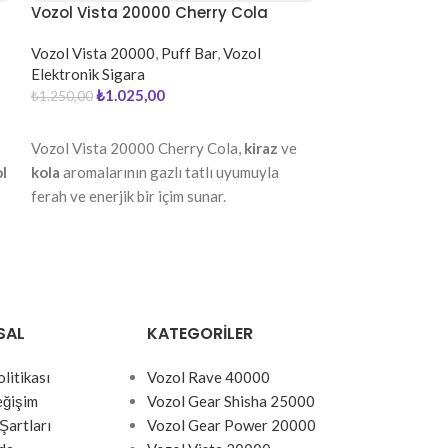
Vozol Vista 20000 Cherry Cola
Vozol Vista 20
Grapefruit
Vozol Vista 20000
,
Puff Bar
,
Vozol
Vozol Vista 200
Elektronik Sigara
Elektronik Sigar
₺
1.025,00
₺
1.025
₺
1.250,00
₺
1.250,00
DEVAMINI OKU
DEVAMINI OKU
Vozol Vista 20000 Cherry Cola,
kiraz
ve
Vozol Vista 2000
l
kola
aromalarının gazlı tatlı uyumuyla
mürver çiçeği
v
ferah ve enerjik bir içim sunar.
çiçeksi ekşilik v
canlandırıcı bir i
SAL
KATEGORILER
olitikası
Vozol Rave 40000
eğişim
Vozol Gear Shisha 25000
Şartları
Vozol Gear Power 20000