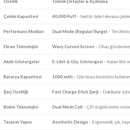
Özellik
Teknik Detaylar & Açıklama
Çekim Kapasitesi
40.000 Puff
– Sektör lideri devasa çekim
Performans Modları
Dual Mode (Regular/Surge)
– Tercihiniz
Ekran Teknolojisi
Wavy Curved Screen
– Cihaz gövdesine e
Akıllı Göstergeler
E-Likit & Güç Göstergesi
– Kalan likit m
Batarya Kapasitesi
1000 mAh
– Gün boyu kesintisiz kullanı
Şarj Özelliği
Fast Charge (Hızlı Şarj)
– Dakikalar için
Bobin Teknolojisi
Dual Mesh Coil
– Çift örgülü bobin sist
Tasarım Yapısı
Aesthetic Design
– Ergonomik, şık, taş