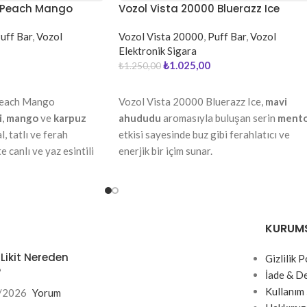
0 Peach Mango
Vozol Vista 20000 Bluerazz Ice
uff Bar
,
Vozol
Vozol Vista 20000
,
Puff Bar
,
Vozol
Elektronik Sigara
₺
1.025,00
₺
1.250,00
DEVAMINI OKU
Peach Mango
Vozol Vista 20000 Bluerazz Ice,
mavi
i
,
mango
ve
karpuz
ahududu
aromasıyla buluşan serin
mento
, tatlı ve ferah
etkisi sayesinde buz gibi ferahlatıcı ve
 canlı ve yaz esintili
enerjik bir içim sunar.
KURUM
 Likit Nereden
Gizlilik P
?
İade & D
Kullanım 
/2026
Yorum