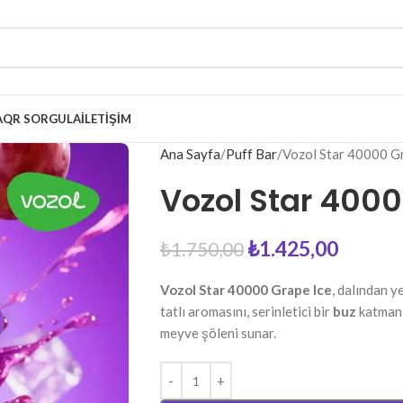
A
QR SORGULA
İLETIŞIM
Ana Sayfa
Puff Bar
Vozol Star 40000 G
Vozol Star 4000
₺
1.425,00
₺
1.750,00
Vozol Star 40000 Grape Ice
, dalından y
tatlı aromasını, serinletici bir
buz
katmanıy
meyve şöleni sunar.