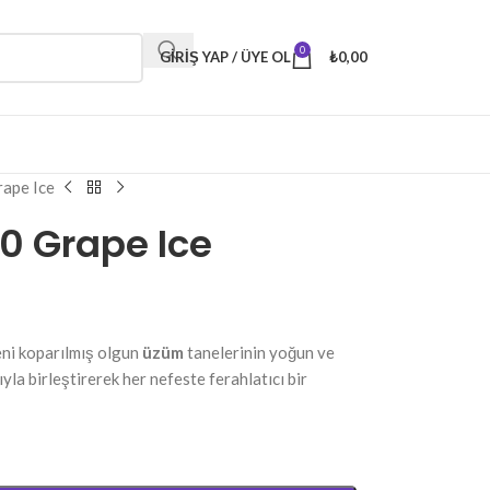
0
GIRIŞ YAP / ÜYE OL
₺
0,00
rape Ice
0 Grape Ice
eni koparılmış olgun
üzüm
tanelerinin yoğun ve
la birleştirerek her nefeste ferahlatıcı bir