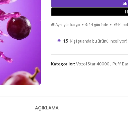
SE
H
🚚 Aynı gün kargo • 🔒 14 gün iade • 💳 Kap
15
kişi şuanda bu ürünü inceliyor!
Kategoriler:
Vozol Star 40000
,
Puff Ba
AÇIKLAMA