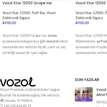
Vozol Star 12000 Grape İce
Vozol Star 1200
Watermelon
Vozol Star 12000
,
Puff Bar
,
Vozol
Vozol Star 12000
,
P
Elektronik Sigara
Elektronik Sigara
₺
900,00
₺
900,00
DEVAMINI OKU
DEVAMINI OKU
Vozol Star 12000 Grape Ice,
üzüm
Vozol Star 12000 
aromasıyla buluşan buz gibi
mentol
etkisi
Watermelon,
şeftal
sayesinde her nefeste ferah, canlı ve yaz
aromalarının tropikal
serinliği sunan bir içim sağlar.
uyumuyla her nefeste
bir içim sunar.
SON YAZILAR
Vozol Premium, orijinal ürünleri uygun
Vozol
Alınır
fiyatlar ile bulabileceğiniz tek adrestir.
Üsküdar, İSTANBUL
09/02
+90 530 854 80 79