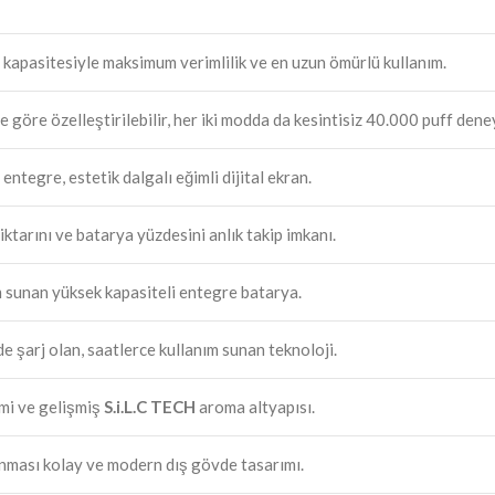
 kapasitesiyle maksimum verimlilik ve en uzun ömürlü kullanım.
e göre özelleştirilebilir, her iki modda da kesintisiz 40.000 puff de
ntegre, estetik dalgalı eğimli dijital ekran.
iktarını ve batarya yüzdesini anlık takip imkanı.
m sunan yüksek kapasiteli entegre batarya.
de şarj olan, saatlerce kullanım sunan teknoloji.
emi ve gelişmiş
S.i.L.C TECH
aroma altyapısı.
ınması kolay ve modern dış gövde tasarımı.