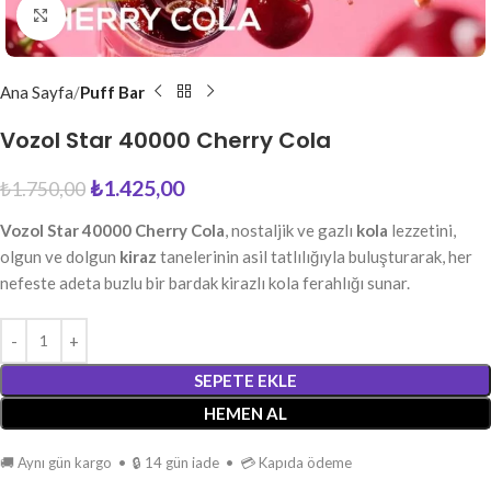
Büyütmek için tıkla
Ana Sayfa
Puff Bar
Vozol Star 40000 Cherry Cola
₺
1.425,00
₺
1.750,00
Vozol Star 40000 Cherry Cola
, nostaljik ve gazlı
kola
lezzetini,
olgun ve dolgun
kiraz
tanelerinin asil tatlılığıyla buluşturarak, her
nefeste adeta buzlu bir bardak kirazlı kola ferahlığı sunar.
SEPETE EKLE
HEMEN AL
🚚 Aynı gün kargo • 🔒 14 gün iade • 💳 Kapıda ödeme