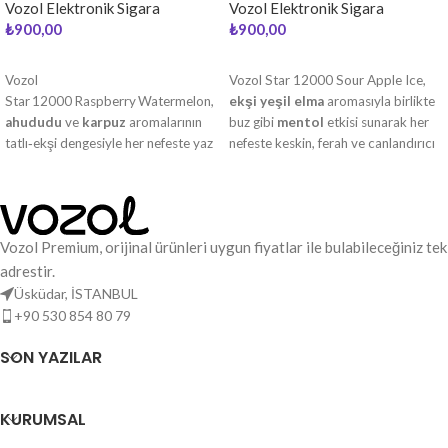
Vozol Elektronik Sigara
Vozol Elektronik Sigara
₺
900,00
₺
900,00
DEVAMINI OKU
DEVAMINI OKU
Vozol
Vozol Star 12000 Sour Apple Ice,
Star 12000 Raspberry Watermelon,
ekşi yeşil elma
aromasıyla birlikte
ahududu
ve
karpuz
aromalarının
buz gibi
mentol
etkisi sunarak her
tatlı‑ekşi dengesiyle her nefeste yaz
nefeste keskin, ferah ve canlandırıcı
serinliği ve canlılık sunan ferah bir
bir içim deneyimi yaşatır.
içim sağlar.
Vozol Premium, orijinal ürünleri uygun fiyatlar ile bulabileceğiniz tek
adrestir.
Üsküdar, İSTANBUL
+90 530 854 80 79
SON YAZILAR
KURUMSAL