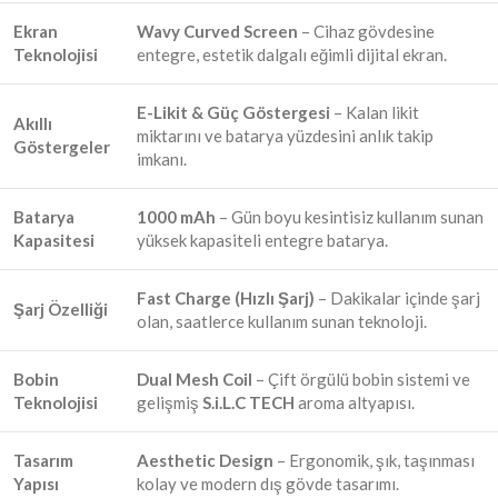
Ekran
Wavy Curved Screen
– Cihaz gövdesine
Teknolojisi
entegre, estetik dalgalı eğimli dijital ekran.
E-Likit & Güç Göstergesi
– Kalan likit
Akıllı
miktarını ve batarya yüzdesini anlık takip
Göstergeler
imkanı.
Batarya
1000 mAh
– Gün boyu kesintisiz kullanım sunan
Kapasitesi
yüksek kapasiteli entegre batarya.
Fast Charge (Hızlı Şarj)
– Dakikalar içinde şarj
Şarj Özelliği
olan, saatlerce kullanım sunan teknoloji.
Bobin
Dual Mesh Coil
– Çift örgülü bobin sistemi ve
Teknolojisi
gelişmiş
S.i.L.C TECH
aroma altyapısı.
Tasarım
Aesthetic Design
– Ergonomik, şık, taşınması
Yapısı
kolay ve modern dış gövde tasarımı.