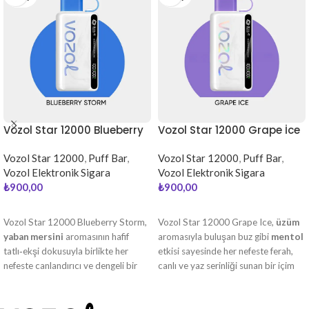
Vozol Star 12000 Blueberry
Vozol Star 12000 Grape İce
Storm
Vozol Star 12000
,
Puff Bar
,
Vozol Star 12000
,
Puff Bar
,
Vozol Elektronik Sigara
Vozol Elektronik Sigara
₺
900,00
₺
900,00
DEVAMINI OKU
DEVAMINI OKU
Vozol Star 12000 Blueberry Storm,
Vozol Star 12000 Grape Ice,
üzüm
yaban mersini
aromasının hafif
aromasıyla buluşan buz gibi
mentol
tatlı‑ekşi dokusuyla birlikte her
etkisi sayesinde her nefeste ferah,
nefeste canlandırıcı ve dengeli bir
canlı ve yaz serinliği sunan bir içim
içim sunar.
sağlar.