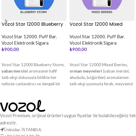
Vozol Star 12000 Blueberry
Vozol Star 12000 Mixed
Storm
Berries
Vozol Star 12000
,
Puff Bar
,
Vozol Star 12000
,
Puff Bar
,
Vozol Elektronik Sigara
Vozol Elektronik Sigara
₺
900,00
₺
900,00
DEVAMINI OKU
DEVAMINI OKU
Vozol Star 12000 Blueberry Storm,
Vozol Star 12000 Mixed Berries,
yaban mersini
aromasının hafif
orman meyveleri
(yaban mersini,
tatlı‑ekşi dokusuyla birlikte her
ahududu, böğürtlen) aromalarının
nefeste canlandırıcı ve dengeli bir
tatlı‑ekşi uyumuyla ferah, meyvemsi
içim sunar.
ve canlı bir içim sunar.
Vozol Premium, orijinal ürünleri uygun fiyatlar ile bulabileceğiniz tek
adrestir.
Üsküdar, İSTANBUL