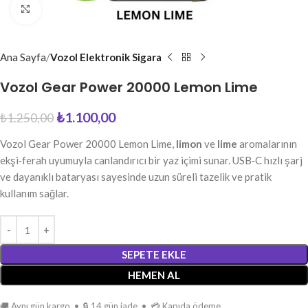
Büyütmek için tıkla
Ana Sayfa
Vozol Elektronik Sigara
Vozol Gear Power 20000 Lemon Lime
₺
1.100,00
₺
1.250,00
Vozol Gear Power 20000 Lemon Lime,
limon
ve
lime
aromalarının
ekşi‑ferah uyumuyla canlandırıcı bir yaz içimi sunar. USB‑C hızlı şarj
ve dayanıklı bataryası sayesinde uzun süreli tazelik ve pratik
kullanım sağlar.
SEPETE EKLE
HEMEN AL
🚚 Aynı gün kargo • 🔒 14 gün iade • 💳 Kapıda ödeme