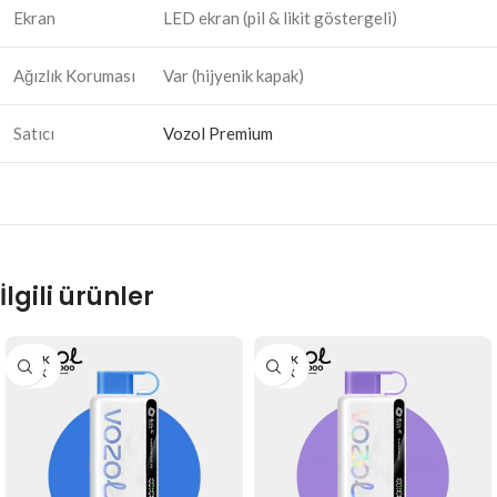
Ekran
LED ekran (pil & likit göstergeli)
Ağızlık Koruması
Var (hijyenik kapak)
Satıcı
Vozol Premium
İlgili ürünler
STOK
STOK
YOK
YOK